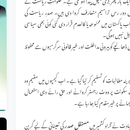
ایک بار پھر بڑی ہلچل پیدا ہو گئی ہے۔ حکومتِ ریاست نے
 دور رس ترامیم متعارف کروا دی ہیں۔ صدرِ ریاست کی
ستان میں ممنوعہ یا کالعدم قرار دی گئی کوئی بھی سیاسی
 اہل نہیں ہوگی۔
ھانچے کو بیرونی مداخلت اور غیر قانونی سرگرمیوں سے محفوظ
 تحت 1989 کے مہاجرین کے دیرینہ مطالبات کو تسلیم کر لیا گیا ہے۔ اب کیمپوں میں مقیم وہ
ائے سکونت پر ووٹ رجسٹر کروانے اور حقِ رائے دہی استعمال
نے پر خیر مقدم کیا جا رہا ہے۔
ادت نے آزاد کشمیر میں
مستقل صدر
کی تعیناتی کے لیے گرین