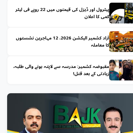
پیٹرول اور ڈیزل کی قیمتوں میں 22 روپے فی لیٹر
کمی کا اعلان
آزاد کشمیر الیکشن 2026، 12 مہاجرین نشستوں
کا معاملہ
مقبوضہ کشمیر: مدرسہ سے لاپتہ ہونے والی طلبہ،
زیادتی کے بعد قتل!