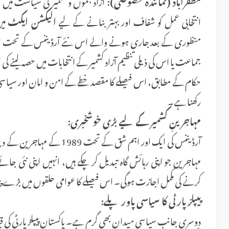
مظفرآباد (نمائندہ خصوصی):
آزاد جموں و کشمیر کی سیاست میں 
انتخابی عمل کو شفاف اور بہتر بنانے کے لیے
الیکشن ایکٹ
میں
منظوری کے بعد جاری ہونے والے اس نئے آرڈیننس کے تحت اب پاک
جماعت یا اس کی ذیلی تنظیم آزاد کشمیر کے انتخابات میں حصہ لینے کی
حکام کے مطابق، اس فیصلے کا مقصد خطے کے امن و امان اور سیاسی ڈ
رکھنا ہے۔
مہاجرینِ کشمیر کے لیے بڑی خوشخبری:
آرڈیننس کی ایک اور اہم شق کے
مہاجرین جو اپنی رہائش گاہ تبدیل کر چکے ہیں، انہیں اپنی نئی ج
کرنے کی مکمل اجازت ہوگی۔ اس فیصلے کا عوامی حلقوں میں بڑے پیما
پیپلز پارٹی کا سیاسی پاور پلے:
دوسری جانب سیاسی میدان بھی گرم ہے۔ پاکستان پیپلز پارٹی کی قی