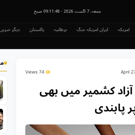
جمعہ، 7 اگست 2026 - 09:11:48 صبح
امریکہ
ایران امریکہ جنگ
برطانیہ
پاکستان
دیگر خبریں
مز
74 Views
آزاد کشمیر میں بھی
 پابندی