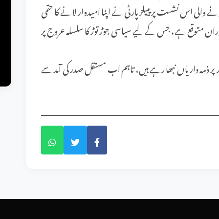
والی اس نشست پر پیپلز پارٹی نے اپنا امیدوار لانے کا حتمی
 دوران متوقع ہے، جس کے لیے سیاسی جوڑ توڑ کا سلسلہ عروج پر
ر ذمہ داریاں نبھا رہے ہیں، تاہم اب مستقل صدر کی آمد سے