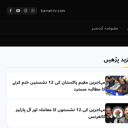
banahtv.com
مقبوضہ کشمیر
ید پڑھیں
مہاجرین مقیم پاکستان کی 12 نشستیں ختم کرنے
کا مطالبہ مسترد
مہاجرین کی 12 نشستوں کا معاملہ اور آل پارٹیز
کانفرنس