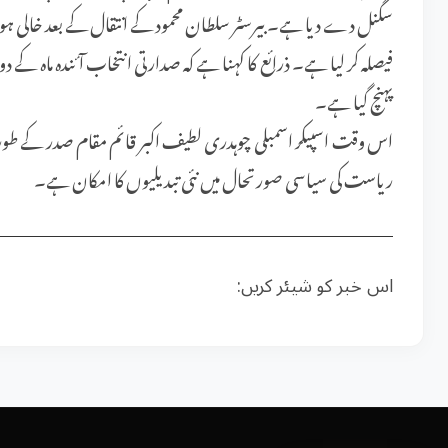
سگنل دے دیا ہے۔ بیرسٹر سلطان محمود کے انتقال کے بعد خالی ہونے 
فیصلہ کر لیا ہے۔ ذرائع کا کہنا ہے کہ صدارتی انتخاب آئندہ ماہ کے
پہنچ گیا ہے۔
اس وقت اسپیکر اسمبلی چوہدری لطیف اکبر قائم مقام صدر کے طور پ
ریاست کی سیاسی صورتحال میں نئی تبدیلیوں کا امکان ہے۔
اس خبر کو شیئر کریں: